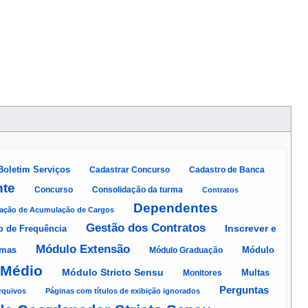
Boletim Serviços
Cadastrar Concurso
Cadastro de Banca
te
Concurso
Consolidação da turma
Contratos
Dependentes
ração de Acumulação de Cargos
Gestão dos Contratos
Inscrever e
o de Frequência
Módulo Extensão
Módulo
omas
Módulo Graduação
 Médio
Módulo Stricto Sensu
Monitores
Multas
Perguntas
rquivos
Páginas com títulos de exibição ignorados