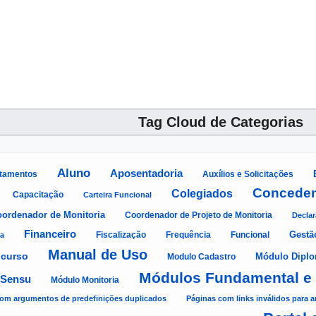
Tag Cloud de Categorias
Aluno
Aposentadoria
Auxílios e Solicitações
tamentos
Conceden
Colegiados
Capacitação
Carteira Funcional
ordenador de Monitoria
Coordenador de Projeto de Monitoria
Decla
Financeiro
Gestã
Fiscalização
Frequência
Funcional
a
Manual de Uso
ncurso
Modulo Cadastro
Módulo Dipl
Módulos Fundamental e
 Sensu
Módulo Monitoria
om argumentos de predefinições duplicados
Páginas com links inválidos para a