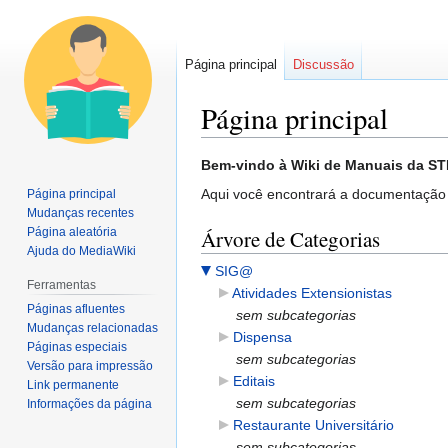
Página principal
Discussão
Página principal
Ir
Ir
Bem-vindo à Wiki de Manuais da STI
para
para
Aqui você encontrará a documentação 
Página principal
navegação
pesquisar
Mudanças recentes
Página aleatória
Árvore de Categorias
Ajuda do MediaWiki
SIG@
Ferramentas
Atividades Extensionistas
Páginas afluentes
sem subcategorias
Mudanças relacionadas
Dispensa
Páginas especiais
sem subcategorias
Versão para impressão
Editais
Link permanente
sem subcategorias
Informações da página
Restaurante Universitário
sem subcategorias