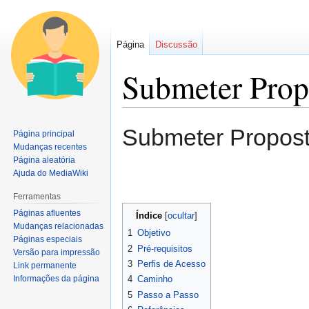
Página
Discussão
Submeter Prop
Ir
Ir
Submeter Propost
Página principal
para
para
Mudanças recentes
navegação
pesquisar
Página aleatória
Ajuda do MediaWiki
Ferramentas
Páginas afluentes
Índice
Mudanças relacionadas
1
Objetivo
Páginas especiais
2
Pré-requisitos
Versão para impressão
3
Perfis de Acesso
Link permanente
Informações da página
4
Caminho
5
Passo a Passo